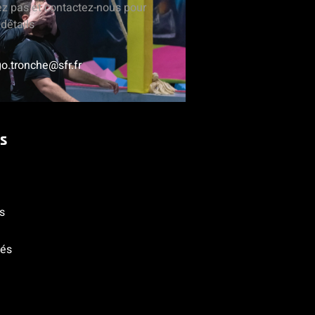
ez pas et contactez-nous pour
détails
o.tronche@sfr.fr
s
s
tés