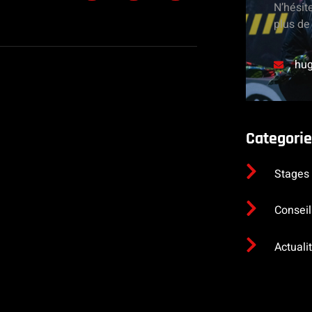
N’hésit
plus de 
hug
Categorie
Stages
Conseil
Actuali