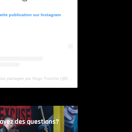
cette publication sur Instagram
Une publication partagée par Hugo Tronche (@hugotronche)
avez des questions?