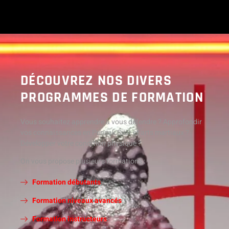
DÉCOUVREZ NOS DIVERS
PROGRAMMES DE FORMATION
Vous souhaitez apprendre à vous défendre ? Approfondir
vos connaissances en Pencak Silat et arts martiaux ?
Développer votre condition physique ?
On vous propose plusieurs formations :
Formation débutants
Formation niveaux avancés
Formation instructeurs