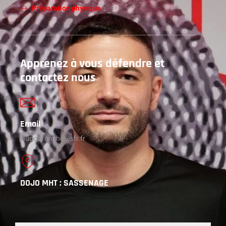
Préparation physique
Apprenez à vous défendre et
contactez nous
Email
Hugo.tronche@sfr.fr
DOJO MHT : SASSENAGE