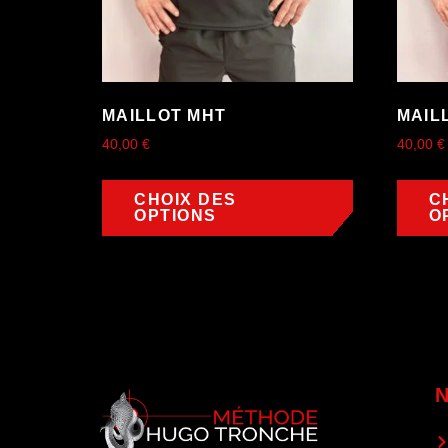
MAILLOT MHT
MAIL
40,00
€
40,00
€
CHOIX DES
C
OPTIONS
O
N